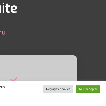
ite
u :
Préparation
tous
Réglages cookies
Tout accepter
Se préparer à l’examen,