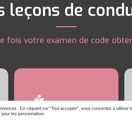
s leçons de condu
e fois votre examen de code obten
Apprendre
nnonces . En cliquant sur “Tout accepter”, vous consentez à utiliser 
 pour les personnaliser.
Leçon de conduite