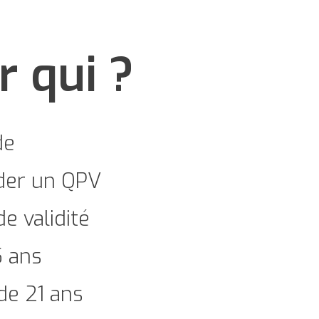
r qui ?
de
ider un QPV
e validité
5 ans
de 21 ans