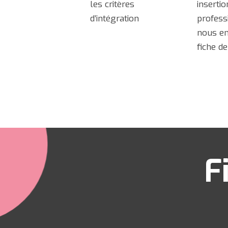
les critères
insertio
d’intégration
profess
nous en
fiche de
F